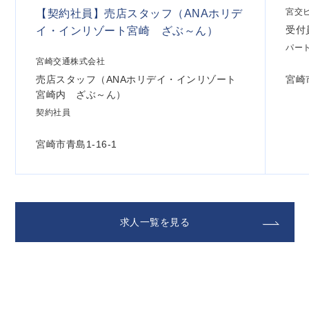
宮交
【契約社員】売店スタッフ（ANAホリデ
受付
イ・インリゾート宮崎 ざぶ～ん）
パー
宮崎交通株式会社
宮崎
売店スタッフ（ANAホリデイ・インリゾート
宮崎内 ざぶ～ん）
契約社員
宮崎市青島1-16-1
求人一覧を見る