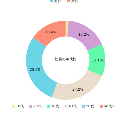
男性
女性
0
50
15.4%
17.2%
00
50
社員の年代比
13.1%
28.9%
00
50
24.2%
0
10代
20代
30代
40代
50代
60代〜
0