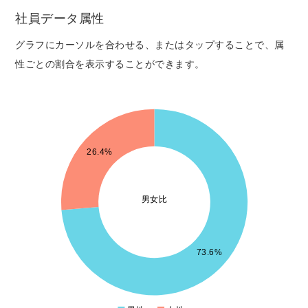
社員データ属性
グラフにカーソルを合わせる、またはタップすることで、属
性ごとの割合を表示することができます。
00
50
00
26.4%
50
00
男女比
50
00
50
73.6%
00
50
00