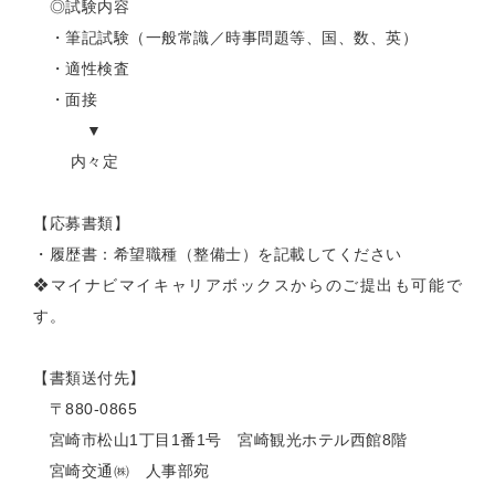
◎試験内容
・筆記試験（一般常識／時事問題等、国、数、英）
・適性検査
・面接
▼
内々定
【応募書類】
・履歴書：希望職種（整備士）を記載してください
❖マイナビマイキャリアボックスからのご提出も可能で
す。
【書類送付先】
〒880-0865
宮崎市松山1丁目1番1号 宮崎観光ホテル西館8階
宮崎交通㈱ 人事部宛