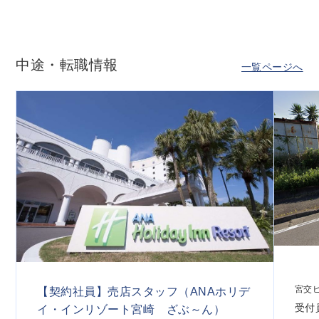
中途・転職情報
一覧ページへ
宮交
【契約社員】売店スタッフ（ANAホリデ
受付
イ・インリゾート宮崎 ざぶ～ん）