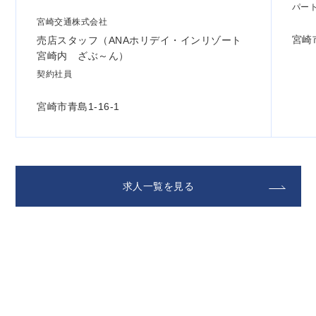
パー
宮崎交通株式会社
宮崎
売店スタッフ（ANAホリデイ・インリゾート
宮崎内 ざぶ～ん）
契約社員
宮崎市青島1-16-1
求人一覧を見る