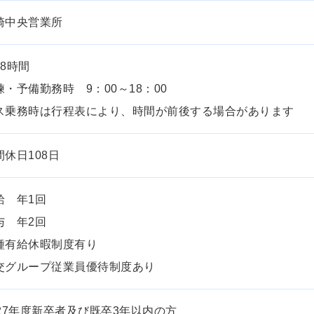
崎中央営業所
日8時間
練・予備勤務時 9：00～18：00
ス乗務時は行程表により、時間が前後する場合があります
間休日108日
給 年1回
与 年2回
種有給休暇制度有り
交グループ従業員優待制度あり
027年度新卒者及び既卒3年以内の方