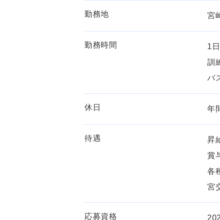
勤務地
宮
勤務時間
1
訓
バ
休日
年
待遇
昇
賞
各
宮
応募資格
2