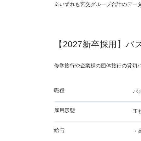
※いずれも宮交グループ合計のデー
【2027新卒採用】バ
修学旅行や企業様の団体旅行の貸切
職種
バ
雇用形態
正
給与
・高